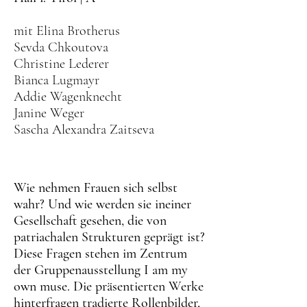
mit Elina Brotherus
Sevda Chkoutova
Christine Lederer
Bianca Lugmayr
Addie Wagenknecht
Janine Weger
Sascha Alexandra Zaitseva
Wie nehmen Frauen sich selbst
wahr? Und wie werden sie ineiner
Gesellschaft gesehen, die von
patriachalen Strukturen geprägt ist?
Diese Fragen stehen im Zentrum
der Gruppenausstellung I am my
own muse. Die präsentierten Werke
hinterfragen tradierte Rollenbilder,