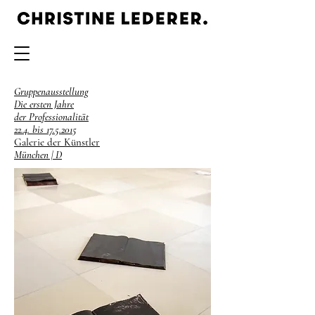
Gruppenausstellung
Die ersten Jahre
der Professionalität
22.4. bis
17.5.2015
Galerie der Künstler
München | D